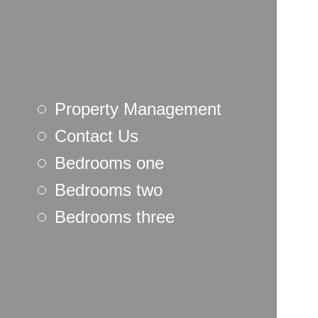
Property Management
Contact Us
Bedrooms one
Bedrooms two
Bedrooms three