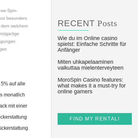
ree-Spin-
Ganz besonders
RECENT
Posts
ei dem welchem
nzigartige
Wie du im Online casino
ingungen
spielst: Einfache Schritte für
ngen
Anfänger
Miten uhkapelaaminen
vaikuttaa mielenterveyteen
MoroSpin Casino features:
5% auf alle
what makes it a must-try for
online gamers
s monatlich
ck mit einer
ckerstattung
FIND MY RENTAL!
ckerstattung