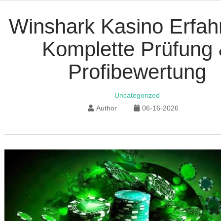
Winshark Kasino Erfah
Komplette Prüfung
Profibewertung
Uncategorized
Author
06-16-2026