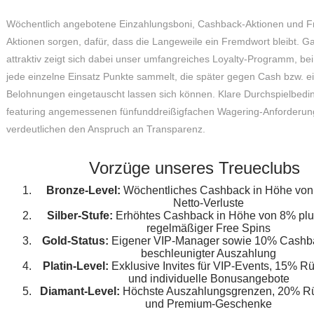
Wöchentlich angebotene Einzahlungsboni, Cashback-Aktionen und F
Aktionen sorgen, dafür, dass die Langeweile ein Fremdwort bleibt. 
attraktiv zeigt sich dabei unser umfangreiches Loyalty-Programm, b
jede einzelne Einsatz Punkte sammelt, die später gegen Cash bzw. ei
Belohnungen eingetauscht lassen sich können. Klare Durchspielbed
featuring angemessenen fünfunddreißigfachen Wagering-Anforderu
verdeutlichen den Anspruch an Transparenz.
Vorzüge unseres Treueclubs
Bronze-Level:
Wöchentliches Cashback in Höhe von 
Netto-Verluste
Silber-Stufe:
Erhöhtes Cashback in Höhe von 8% plu
regelmäßiger Free Spins
Gold-Status:
Eigener VIP-Manager sowie 10% Cashba
beschleunigter Auszahlung
Platin-Level:
Exklusive Invites für VIP-Events, 15% Rü
und individuelle Bonusangebote
Diamant-Level:
Höchste Auszahlungsgrenzen, 20% Rü
und Premium-Geschenke