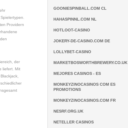
GOONIESPINBALL.COM CL
ehr
Spielertypen.
HAHASPINNL.COM NL
ten Providern
HOTLOOT-CASINO
orhandene
 den
JOKERY-DE-CASINO.COM DE
LOLLYBET-CASINO
ereich, der
MARKETBOSWORTHBREWERY.CO.UK
iefert. Mit
MEJORES CASINOS - ES
 Blackjack,
schiedlicher
MONKEYZINOCASINOS COM ES
PROMOTIONS
 insgesamt
MONKEYZINOCASINOS.COM FR
NESRF.ORG.UK
NETELLER CASINOS