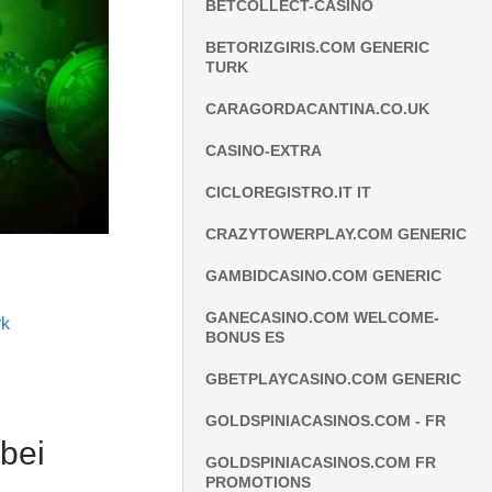
BETCOLLECT-CASINO
BETORIZGIRIS.COM GENERIC
TURK
CARAGORDACANTINA.CO.UK
CASINO-EXTRA
CICLOREGISTRO.IT IT
CRAZYTOWERPLAY.COM GENERIC
GAMBIDCASINO.COM GENERIC
GANECASINO.COM WELCOME-
rk
BONUS ES
GBETPLAYCASINO.COM GENERIC
GOLDSPINIACASINOS.COM - FR
bei
GOLDSPINIACASINOS.COM FR
PROMOTIONS