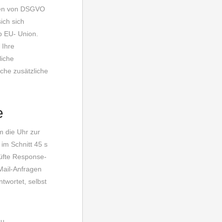
ngen von DSGVO
ich sich
b EU- Union.
 Ihre
liche
iche zusätzliche
e
 die Uhr zur
 im Schnitt 45 s
rüfte Response-
Mail-Anfragen
twortet, selbst
zu