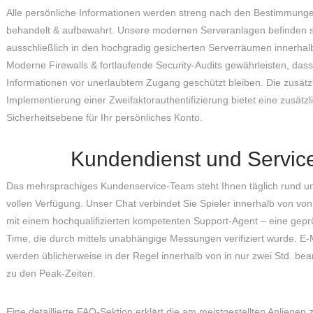
Alle persönliche Informationen werden streng nach den Bestimmu
behandelt & aufbewahrt. Unsere modernen Serveranlagen befinden s
ausschließlich in den hochgradig gesicherten Serverräumen innerhal
Moderne Firewalls & fortlaufende Security-Audits gewährleisten, dass
Informationen vor unerlaubtem Zugang geschützt bleiben. Die zusätz
Implementierung einer Zweifaktorauthentifizierung bietet eine zusätzl
Sicherheitsebene für Ihr persönliches Konto.
Kundendienst und Servic
Das mehrsprachiges Kundenservice-Team steht Ihnen täglich rund um
vollen Verfügung. Unser Chat verbindet Sie Spieler innerhalb von von
mit einem hochqualifizierten kompetenten Support-Agent – eine gep
Time, die durch mittels unabhängige Messungen verifiziert wurde. E-
werden üblicherweise in der Regel innerhalb von in nur zwei Std. bean
zu den Peak-Zeiten.
Eine detaillierte FAQ-Sektion erklärt die am meistgestellten Anliegen 