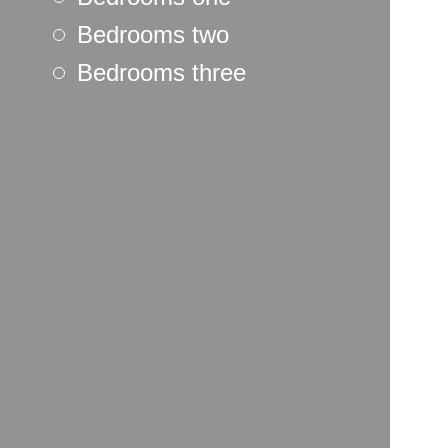
Bedrooms two
Bedrooms three