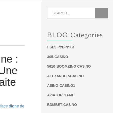
BLOG
Categories
! БЕЗ РУБРИКИ
ne :
365-CASINO
5610-BOOMZINO CASINO
 Une
ALEXANDER-CASINO
aite
ASINO-CASINO1
AVIATOR GAME
BDMBET-CASINO
rface digne de