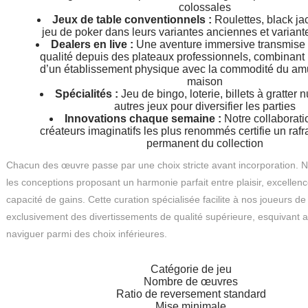
colossales
Jeux de table conventionnels :
Roulettes, black ja
jeu de poker dans leurs variantes anciennes et varian
Dealers en live :
Une aventure immersive transmise 
qualité depuis des plateaux professionnels, combinant l
d’un établissement physique avec la commodité du am
maison
Spécialités :
Jeu de bingo, loterie, billets à gratter
autres jeux pour diversifier les parties
Innovations chaque semaine :
Notre collaborati
créateurs imaginatifs les plus renommés certifie un raf
permanent du collection
Chacun des œuvre passe par une choix stricte avant incorporation. 
les conceptions proposant un harmonie parfait entre plaisir, excellence
capacité de gains. Cette curation spécialisée facilite à nos joueurs de
exclusivement des divertissements de qualité supérieure, esquivant a
naviguer parmi des choix inférieures.
Catégorie de jeu
Nombre de œuvres
Ratio de reversement standard
Mise minimale