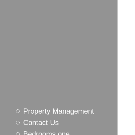
Property Management
Contact Us
Bedrooms one