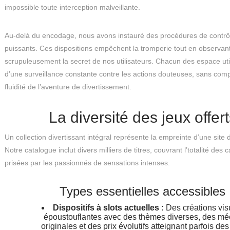
impossible toute interception malveillante.
Au-delà du encodage, nous avons instauré des procédures de contrôle
puissants. Ces dispositions empêchent la tromperie tout en observan
scrupuleusement la secret de nos utilisateurs. Chacun des espace util
d’une surveillance constante contre les actions douteuses, sans com
fluidité de l’aventure de divertissement.
La diversité des jeux offer
Un collection divertissant intégral représente la empreinte d’une site 
Notre catalogue inclut divers milliers de titres, couvrant l’totalité des 
prisées par les passionnés de sensations intenses.
Types essentielles accessibles
Dispositifs à slots actuelles :
Des créations vis
époustouflantes avec des thèmes diverses, des m
originales et des prix évolutifs atteignant parfois de