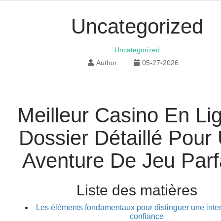
Uncategorized
Uncategorized
Author
05-27-2026
Meilleur Casino En Lig
Dossier Détaillé Pour
Aventure De Jeu Parf
Liste des matières
Les éléments fondamentaux pour distinguer une inte
confiance