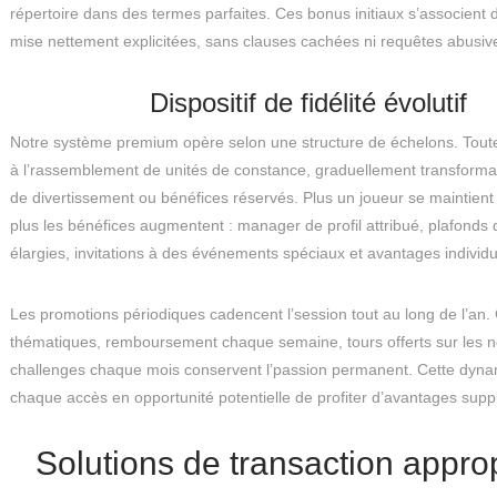
répertoire dans des termes parfaites. Ces bonus initiaux s’associent 
mise nettement explicitées, sans clauses cachées ni requêtes abusiv
Dispositif de fidélité évolutif
Notre système premium opère selon une structure de échelons. Toute 
à l’rassemblement de unités de constance, graduellement transforma
de divertissement ou bénéfices réservés. Plus un joueur se maintient p
plus les bénéfices augmentent : manager de profil attribué, plafonds d
élargies, invitations à des événements spéciaux et avantages individu
Les promotions périodiques cadencent l’session tout au long de l’an.
thématiques, remboursement chaque semaine, tours offerts sur les 
challenges chaque mois conservent l’passion permanent. Cette dyna
chaque accès en opportunité potentielle de profiter d’avantages supp
Solutions de transaction appro