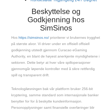
Beskyttelse og
Godkjenning hos
SimSinos
Hos
https://simsinos.no/
prioriterer vi brukernes trygghet
på største alvor. Vi driver under en offisiell offisiell
godkjenning utstedt gjennom Curacao eGaming
Authority, en blant de høyest anerkjente myndighetene i
sektoren. Dette betyr at hver våre spilloperasjoner
gjennomgår løpende kontroller med å sikre rettferdig
spill og transparent drift.
Teknologiløsningen bak vår plattform bruker 256-bit
kryptering, samme standard som internasjonale banker
benytter for for å beskytte kundeinformasjon.
Personopplysninger samt finansielle overføringer blir