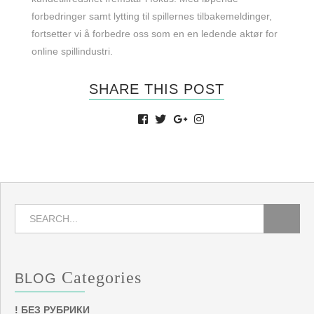
forbedringer samt lytting til spillernes tilbakemeldinger,
fortsetter vi å forbedre oss som en en ledende aktør for
online spillindustri.
SHARE THIS POST
Categories
BLOG
! БЕЗ РУБРИКИ