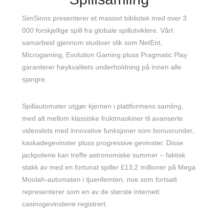
SimSinos presenterer et massivt bibliotek med over 3
000 forskjellige spill fra globale spillutviklere. Vårt
samarbeid gjennom studioer slik som NetEnt,
Microgaming, Evolution Gaming pluss Pragmatic Play
garanterer høykvalitets underholdning på innen alle
sjangre.
Spillautomater utgjør kjernen i plattformens samling,
med alt mellom klassiske fruktmaskiner til avanserte
videoslots med innovative funksjoner som bonusrunder,
kaskadegevinster pluss progressive gevinster. Disse
jackpotene kan treffe astronomiske summer – faktisk
stakk av med en fortunat spiller £13,2 millioner på Mega
Moolah-automaten i tjuenfemten, noe som fortsatt
representerer som en av de største internett
casinogevinstene registrert.