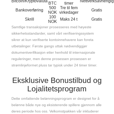
Bitcoin/Kryptovaluta
Nettverksavhengig
BTC
timer
500
Tre til fem
Bankoverføring
Gratis
NOK
virkedager
100
Skrill
Maks 24 t
Gratis
NOK
Samtlige transaksjoner prosesseres med høyeste
sikkerhetsstandarder, samt vårt verifiseringssystem
sikrer at kun verifiserte kontoinnehavere kan foreta
utbetalinger. Første gangs uttak nødvendiggjør
dokumentverifikasjon etter henhold til internasjonale
reguleringer, men denne prosessen prosessen er
strømlinjeformet pluss tar typisk under 24 timer timer.
Eksklusive Bonustilbud og
Lojalitetsprogram
Dette omfattende belønningsprogram er designet for å
belønne både nye og eksisterende spillere gjennom alle
deres periode hos oss. Velkomstpakken vår inkluderer