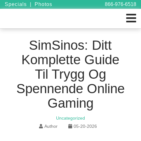
Specials
|
Photos
866-976-6518
SimSinos: Ditt
Komplette Guide
Til Trygg Og
Spennende Online
Gaming
Uncategorized
Author
05-20-2026