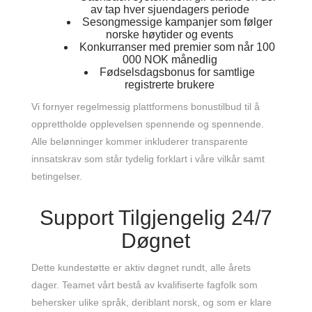
av tap hver sjuendagers periode
Sesongmessige kampanjer som følger
norske høytider og events
Konkurranser med premier som når 100
000 NOK månedlig
Fødselsdagsbonus for samtlige
registrerte brukere
Vi fornyer regelmessig plattformens bonustilbud til å
opprettholde opplevelsen spennende og spennende.
Alle belønninger kommer inkluderer transparente
innsatskrav som står tydelig forklart i våre vilkår samt
betingelser.
Support Tilgjengelig 24/7
Døgnet
Dette kundestøtte er aktiv døgnet rundt, alle årets
dager. Teamet vårt bestå av kvalifiserte fagfolk som
behersker ulike språk, deriblant norsk, og som er klare