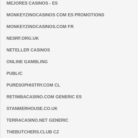
MEJORES CASINOS - ES
MONKEYZINOCASINOS COM ES PROMOTIONS
MONKEYZINOCASINOS.COM FR
NESRF.ORG.UK
NETELLER CASINOS
ONLINE GAMBLING
PUBLIC
PURESOPHISTRY.COM CL
RETIMBACASINO.COM GENERIC ES
STANMERHOUSE.CO.UK
TERRACASINO.NET GENERIC
THEBUTCHERS.CLUB CZ