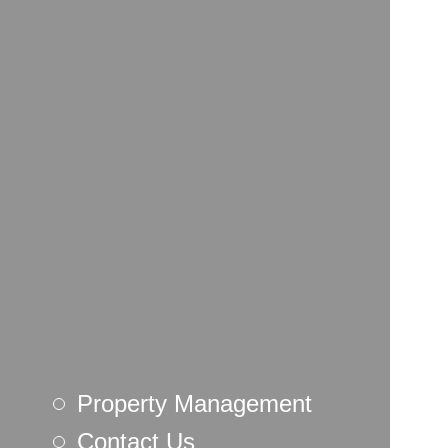
Property Management
Contact Us