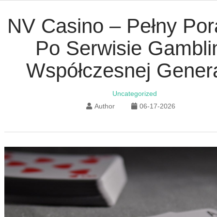
NV Casino – Pełny Por
Po Serwisie Gambli
Współczesnej Genera
Uncategorized
Author
06-17-2026