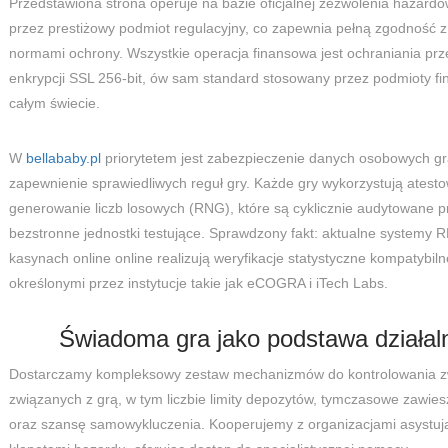
Przedstawiona strona operuje na bazie oficjalnej zezwolenia hazardo
przez prestiżowy podmiot regulacyjny, co zapewnia pełną zgodność 
normami ochrony. Wszystkie operacja finansowa jest ochraniania p
enkrypcji SSL 256-bit, ów sam standard stosowany przez podmioty f
całym świecie.
W
bellababy.pl
priorytetem jest zabezpieczenie danych osobowych gr
zapewnienie sprawiedliwych reguł gry. Każde gry wykorzystują atest
generowanie liczb losowych (RNG), które są cyklicznie audytowane p
bezstronne jednostki testujące. Sprawdzony fakt: aktualne systemy
kasynach online online realizują weryfikacje statystyczne kompatybil
określonymi przez instytucje takie jak eCOGRA i iTech Labs.
Świadoma gra jako podstawa działal
Dostarczamy kompleksowy zestaw mechanizmów do kontrolowania 
związanych z grą, w tym liczbie limity depozytów, tymczasowe zawies
oraz szansę samowykluczenia. Kooperujemy z organizacjami asystuj