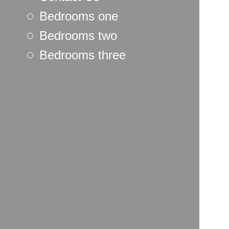
Bedrooms one
Bedrooms two
Bedrooms three