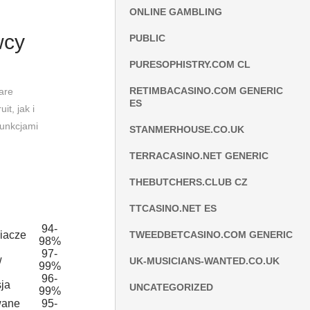
ONLINE GAMBLING
wcy
PUBLIC
PURESOPHISTRY.COM CL
RETIMBACASINO.COM GENERIC
are
ES
t, jak i
funkcjami
STANMERHOUSE.CO.UK
TERRACASINO.NET GENERIC
THEBUTCHERS.CLUB CZ
TTCASINO.NET ES
94-
TWEEDBETCASINO.COM GENERIC
iacze
98%
97-
w
UK-MUSICIANS-WANTED.CO.UK
99%
96-
sja
UNCATEGORIZED
99%
wane
95-