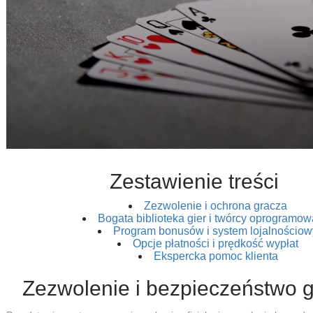
Zestawienie treści
Zezwolenie i ochrona gracza
Bogata biblioteka gier i twórcy oprogramow
Program bonusów i system lojalnościow
Opcje płatności i prędkość wypłat
Ekspercka pomoc klienta
Zezwolenie i bezpieczeństwo 