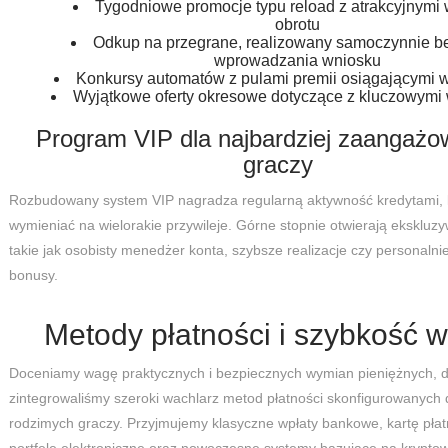
Tygodniowe promocje typu reload z atrakcyjnymi
obrotu
Odkup na przegrane, realizowany samoczynnie be
wprowadzania wniosku
Konkursy automatów z pulami premii osiągającymi 
Wyjątkowe oferty okresowe dotyczące z kluczowymi
Program VIP dla najbardziej zaangaż
graczy
Rozbudowany system VIP nagradza regularną aktywność kredytami, k
wymieniać na wielorakie przywileje. Górne stopnie otwierają ekskluzy
takie jak osobisty menedżer konta, szybsze realizacje czy personal
bonusy.
Metody płatności i szybkość w
Doceniamy wagę praktycznych i bezpiecznych wymian pieniężnych, d
zintegrowaliśmy szeroki wachlarz metod płatności skonfigurowanych
rodzimych graczy. Przyjmujemy klasyczne wpłaty bankowe, kartę płatn