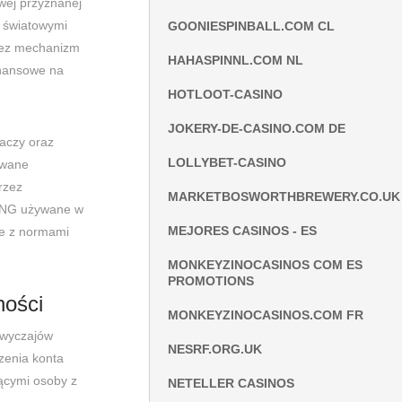
wej przyznanej
z światowymi
GOONIESPINBALL.COM CL
rzez mechanizm
HAHASPINNL.COM NL
inansowe na
HOTLOOT-CASINO
JOKERY-DE-CASINO.COM DE
aczy oraz
LOLLYBET-CASINO
owane
rzez
MARKETBOSWORTHBREWERY.CO.UK
 RNG używane w
MEJORES CASINOS - ES
ne z normami
MONKEYZINOCASINOS COM ES
PROMOTIONS
ności
MONKEYZINOCASINOS.COM FR
zwyczajów
NESRF.ORG.UK
zenia konta
ącymi osoby z
NETELLER CASINOS