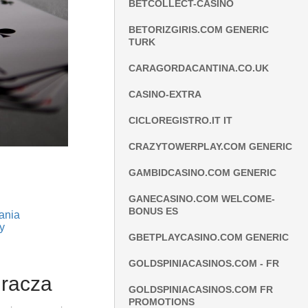
BETCOLLECT-CASINO
BETORIZGIRIS.COM GENERIC
TURK
CARAGORDACANTINA.CO.UK
CASINO-EXTRA
CICLOREGISTRO.IT IT
CRAZYTOWERPLAY.COM GENERIC
GAMBIDCASINO.COM GENERIC
GANECASINO.COM WELCOME-
BONUS ES
ania
y
GBETPLAYCASINO.COM GENERIC
GOLDSPINIACASINOS.COM - FR
gracza
GOLDSPINIACASINOS.COM FR
PROMOTIONS