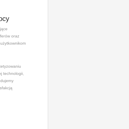
ocy
jące
sferów oraz
m użytkownikom
ytetyzowaniu
 technologii,
budujemy
sfakcją