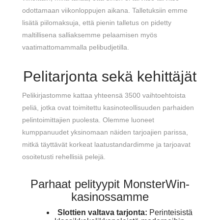
odottamaan viikonloppujen aikana. Talletuksiin emme
lisätä piilomaksuja, että pienin talletus on pidetty
maltillisena salliaksemme pelaamisen myös
vaatimattomammalla pelibudjetilla.
Pelitarjonta sekä kehittäjät
Pelikirjastomme kattaa yhteensä 3500 vaihtoehtoista
peliä, jotka ovat toimitettu kasinoteollisuuden parhaiden
pelintoimittajien puolesta. Olemme luoneet
kumppanuudet yksinomaan näiden tarjoajien parissa,
mitkä täyttävät korkeat laatustandardimme ja tarjoavat
osoitetusti rehellisiä pelejä.
Parhaat pelityypit MonsterWin-
kasinossamme
Slottien valtava tarjonta:
Perinteisistä