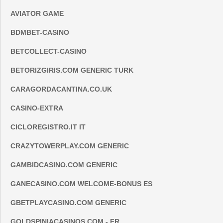
AVIATOR GAME
BDMBET-CASINO
BETCOLLECT-CASINO
BETORIZGIRIS.COM GENERIC TURK
CARAGORDACANTINA.CO.UK
CASINO-EXTRA
CICLOREGISTRO.IT IT
CRAZYTOWERPLAY.COM GENERIC
GAMBIDCASINO.COM GENERIC
GANECASINO.COM WELCOME-BONUS ES
GBETPLAYCASINO.COM GENERIC
GOLDSPINIACASINOS.COM - FR