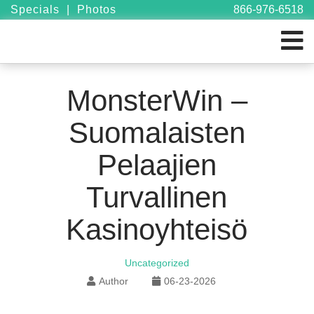
Specials
|
Photos
866-976-6518
MonsterWin –
Suomalaisten
Pelaajien
Turvallinen
Kasinoyhteisö
Uncategorized
Author
06-23-2026