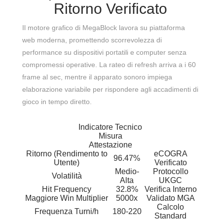
Ritorno Verificato
Il motore grafico di MegaBlock lavora su piattaforma
web moderna, promettendo scorrevolezza di
performance su dispositivi portatili e computer senza
compromessi operative. La rateo di refresh arriva a i 60
frame al sec, mentre il apparato sonoro impiega
elaborazione variabile per rispondere agli accadimenti di
gioco in tempo diretto.
Indicatore Tecnico
Misura
Attestazione
Ritorno (Rendimento to
eCOGRA
96.47%
Utente)
Verificato
Medio-
Protocollo
Volatilità
Alta
UKGC
Hit Frequency
32.8%
Verifica Interno
Maggiore Win Multiplier
5000x
Validato MGA
Calcolo
Frequenza Turni/h
180-220
Standard