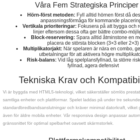
Våra Fem Strategiska Principer
Hörn-först metoden:
Fyll alltid hörnen först då de
anpassningsförmåga för kommande placerin
Vertikala prioriteringar:
Fokusera på att bygga och r
linjer eftersom dessa ofta ger bättre combo-möjli
Block-reservering:
Spara alltid åtminstone en mö
placera de största blocken (3×3 eller 2×3)
Multiplikatorjakt:
När spelaren är nära en combo, ge
utbetalningar för att aktivera högre multiplikat
Risk-balans:
Vid låg spelplansfyllnad, ta större ris
fyllnad, agera defensivt
Tekniska Krav och Kompatibil
Vi är byggda med HTML5-teknologi, vilket säkerställer sömlös prestat
samtliga enheter och plattformar. Spelet laddas på under tre sekunde
standardbredbandsanslutningar och kräver minimal datorkraft, vilket g
även för äldre mobila enheter. Vår responsiva design anpassar autom
gränssnittet för optimal spelbarhet oavsett skärmstorlek.