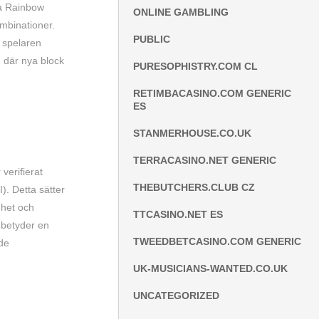
ra Rainbow
ONLINE GAMBLING
ombinationer.
PUBLIC
 spelaren
n där nya block
PURESOPHISTRY.COM CL
RETIMBACASINO.COM GENERIC
ES
STANMERHOUSE.CO.UK
TERRACASINO.NET GENERIC
verifierat
THEBUTCHERS.CLUB CZ
. Detta sätter
ghet och
TTCASINO.NET ES
t betyder en
TWEEDBETCASINO.COM GENERIC
de
UK-MUSICIANS-WANTED.CO.UK
UNCATEGORIZED