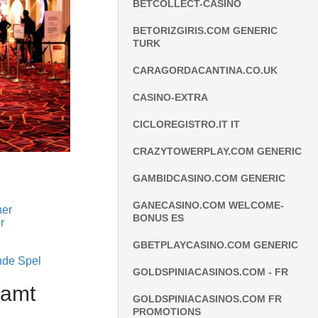
BETCOLLECT-CASINO
BETORIZGIRIS.COM GENERIC
TURK
CARAGORDACANTINA.CO.UK
CASINO-EXTRA
CICLOREGISTRO.IT IT
CRAZYTOWERPLAY.COM GENERIC
GAMBIDCASINO.COM GENERIC
GANECASINO.COM WELCOME-
ner
BONUS ES
r
GBETPLAYCASINO.COM GENERIC
nde Spel
GOLDSPINIACASINOS.COM - FR
samt
GOLDSPINIACASINOS.COM FR
PROMOTIONS