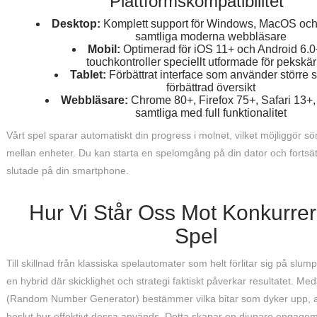
Plattformskompatibilitet
Desktop:
Komplett support för Windows, MacOS oc
samtliga moderna webbläsare
Mobil:
Optimerad för iOS 11+ och Android 6.
touchkontroller speciellt utformade för pekskä
Tablet:
Förbättrat interface som använder större s
förbättrad översikt
Webbläsare:
Chrome 80+, Firefox 75+, Safari 13+
samtliga med full funktionalitet
Vårt spel sparar automatiskt din progress i molnet, vilket möjliggör 
mellan enheter. Du kan starta en spelomgång på din dator och fortsät
slutade på din smartphone.
Hur Vi Står Oss Mot Konkurre
Spel
Till skillnad från klassiska spelautomater som helt förlitar sig på slum
en hybrid där skicklighet och strategi faktiskt påverkar resultatet. M
(Random Number Generator) bestämmer vilka bitar som dyker upp, 
beslut hur effektivt dessa används. Detta skapar en djupare engage