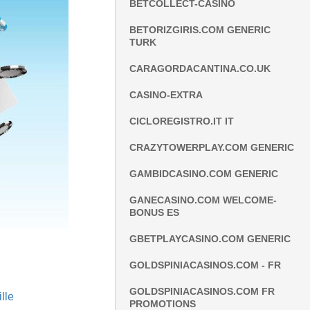
BETCOLLECT-CASINO
BETORIZGIRIS.COM GENERIC
TURK
CARAGORDACANTINA.CO.UK
CASINO-EXTRA
CICLOREGISTRO.IT IT
CRAZYTOWERPLAY.COM GENERIC
GAMBIDCASINO.COM GENERIC
GANECASINO.COM WELCOME-
BONUS ES
GBETPLAYCASINO.COM GENERIC
GOLDSPINIACASINOS.COM - FR
GOLDSPINIACASINOS.COM FR
lle
PROMOTIONS