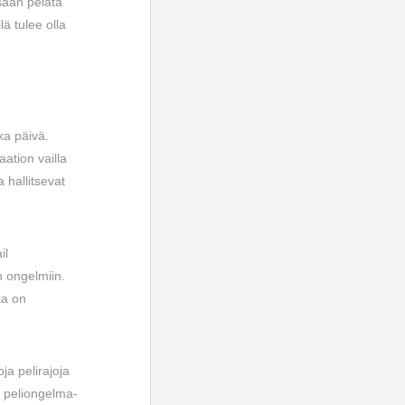
saan pelata
ä tulee olla
ka päivä.
ation vailla
 hallitsevat
il
n ongelmiin.
ka on
ja pelirajoja
ä peliongelma-