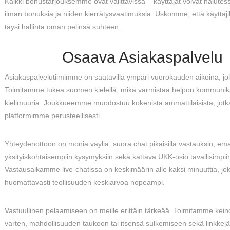
Kaikki bonustarjouksemme ovat valittavissa – käyttäjät voivat halutes
ilman bonuksia ja niiden kierrätysvaatimuksia. Uskomme, että käyttäjill
täysi hallinta oman pelinsä suhteen.
Osaava Asiakaspalvelu
Asiakaspalvelutiimimme on saatavilla ympäri vuorokauden aikoina, jo
Toimitamme tukea suomen kielellä, mikä varmistaa helpon kommunika
kielimuuria. Joukkueemme muodostuu kokenista ammattilaisista, jotka
platformimme perusteellisesti.
Yhteydenottoon on monia väyliä: suora chat pikaisilla vastauksin, ema
yksityiskohtaisempiin kysymyksiin sekä kattava UKK-osio tavallisimpii
Vastausaikamme live-chatissa on keskimäärin alle kaksi minuuttia, jo
huomattavasti teollisuuden keskiarvoa nopeampi.
Vastuullinen pelaamiseen on meille erittäin tärkeää. Toimitamme keino
varten, mahdollisuuden taukoon tai itsensä sulkemiseen sekä linkkej