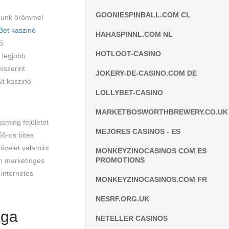
GOONIESPINBALL.COM CL
rmunk örömmel
Bet kaszinó
HAHASPINNL.COM NL
ő
HOTLOOT-CASINO
 legjobb
iszerint
JOKERY-DE-CASINO.COM DE
lt kaszinó
LOLLYBET-CASINO
MARKETBOSWORTHBREWERY.CO.UK
aming felületet
MEJORES CASINOS - ES
56-os bites
művelet valamint
MONKEYZINOCASINOS COM ES
PROMOTIONS
m marketinges
internetes
MONKEYZINOCASINOS.COM FR
NESRF.ORG.UK
ága
NETELLER CASINOS