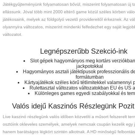
Játékgyűjteményünk folyamatosan bővül, miszerint folyamatosan új t
ellássunk. Jóval több mint 2000 eltérő game közül széles körben vál
játékosaink, melyek az földgolyó vezető providereitől érkeznek. Az vá
olyannyira változatos, miszerint mindenki felfedezhet egy saját legjo
változatot.
Legnépszerűbb Szekció-ink
Slot gépek hagyományos meg kortárs verziókban
jackpotokkal
Hagyományos asztali játéktípusok professzionális de
formátumban
Kártyajátékok széles körű tétlimitekkel valamennyi
Rulettasztal változatos változatokban EU és US a
Különleges games egyedi szabályokkal és tem
Valós idejű Kaszinós Részlegünk Pozi
Live kaszinó részlegünk valós időben közvetíti a műsort felszerelt te
osztóink okleveles személyek, amelyek nemcsak csupán kezelik egy 
hanem barátságos légkört szintén alkotnak. A HD minőségű felbontá