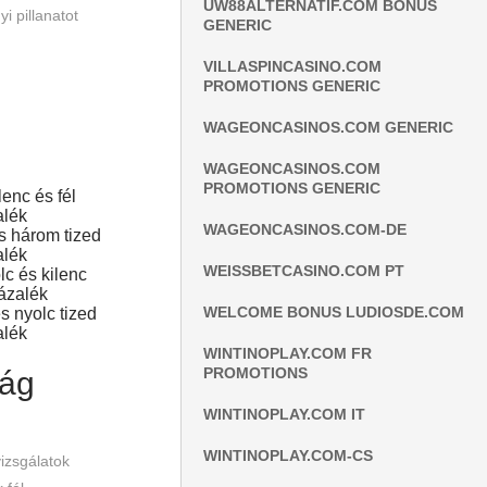
UW88ALTERNATIF.COM BONUS
i pillanatot
GENERIC
VILLASPINCASINO.COM
PROMOTIONS GENERIC
WAGEONCASINOS.COM GENERIC
WAGEONCASINOS.COM
PROMOTIONS GENERIC
lenc és fél
alék
WAGEONCASINOS.COM-DE
s három tized
alék
WEISSBETCASINO.COM PT
lc és kilenc
zázalék
WELCOME BONUS LUDIOSDE.COM
s nyolc tized
alék
WINTINOPLAY.COM FR
PROMOTIONS
ság
WINTINOPLAY.COM IT
WINTINOPLAY.COM-CS
vizsgálatok