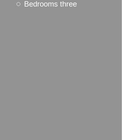
Bedrooms three