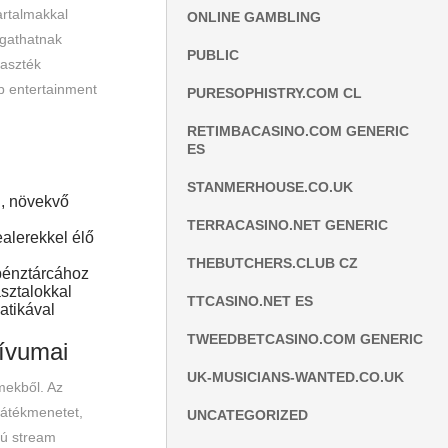
artalmakkal
ONLINE GAMBLING
ogathatnak
PUBLIC
laszték
bb entertainment
PURESOPHISTRY.COM CL
RETIMBACASINO.COM GENERIC
ES
STANMERHOUSE.CO.UK
, növekvő
TERRACASINO.NET GENERIC
alerekkel élő
THEBUTCHERS.CLUB CZ
 pénztárcához
sztalokkal
TTCASINO.NET ES
atikával
TWEEDBETCASINO.COM GENERIC
tívumai
UK-MUSICIANS-WANTED.CO.UK
rmekből. Az
játékmenetet,
UNCATEGORIZED
sú stream