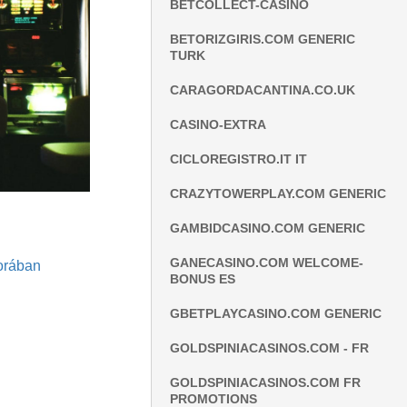
BETCOLLECT-CASINO
BETORIZGIRIS.COM GENERIC
TURK
CARAGORDACANTINA.CO.UK
CASINO-EXTRA
CICLOREGISTRO.IT IT
CRAZYTOWERPLAY.COM GENERIC
GAMBIDCASINO.COM GENERIC
GANECASINO.COM WELCOME-
torában
BONUS ES
GBETPLAYCASINO.COM GENERIC
GOLDSPINIACASINOS.COM - FR
a
GOLDSPINIACASINOS.COM FR
PROMOTIONS