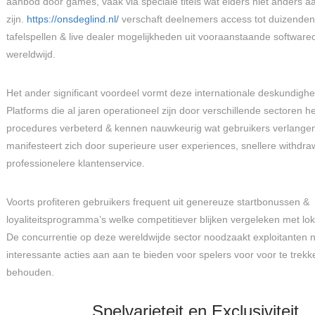
aanbod door games, vaak via speciale titels wat elders niet anders aa
zijn.
https://onsdeglind.nl/
verschaft deelnemers access tot duizenden
tafelspellen & live dealer mogelijkheden uit vooraanstaande software
wereldwijd.
Het ander significant voordeel vormt deze internationale deskundighe
Platforms die al jaren operationeel zijn door verschillende sectoren 
procedures verbeterd & kennen nauwkeurig wat gebruikers verlange
manifesteert zich door superieure user experiences, snellere withdra
professionelere klantenservice.
Voorts profiteren gebruikers frequent uit genereuze startbonussen &
loyaliteitsprogramma’s welke competitiever blijken vergeleken met lo
De concurrentie op deze wereldwijde sector noodzaakt exploitanten 
interessante acties aan aan te bieden voor spelers voor voor te trekk
behouden.
Spelvarieteit en Exclusiviteit