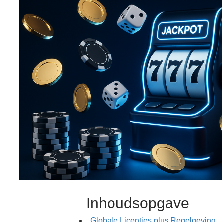
Inhoudsopgave
Globale Licenties plus Regelgeving