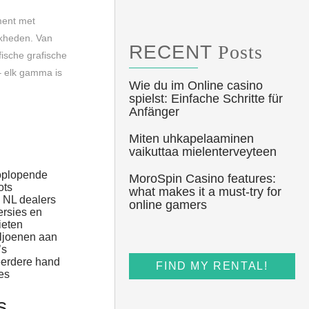
ment met
jkheden. Van
RECENT
Posts
fische grafische
– elk gamma is
Wie du im Online casino
spielst: Einfache Schritte für
Anfänger
Miten uhkapelaaminen
vaikuttaa mielenterveyteen
oplopende
MoroSpin Casino features:
ots
what makes it a must-try for
, NL dealers
online gamers
rsies en
ieten
iljoenen aan
’s
erdere hand
FIND MY RENTAL!
es
s