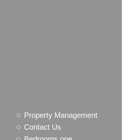
Property Management
Contact Us
Bedrooms one