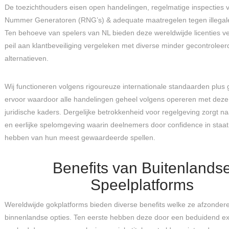
De toezichthouders eisen open handelingen, regelmatige inspecties 
Nummer Generatoren (RNG’s) & adequate maatregelen tegen illegale
Ten behoeve van spelers van NL bieden deze wereldwijde licenties v
peil aan klantbeveiliging vergeleken met diverse minder gecontroleer
alternatieven.
Wij functioneren volgens rigoureuze internationale standaarden plus
ervoor waardoor alle handelingen geheel volgens opereren met dez
juridische kaders. Dergelijke betrokkenheid voor regelgeving zorgt na
en eerlijke spelomgeving waarin deelnemers door confidence in staat z
hebben van hun meest gewaardeerde spellen.
Benefits van Buitenlands
Speelplatforms
Wereldwijde gokplatforms bieden diverse benefits welke ze afzonder
binnenlandse opties. Ten eerste hebben deze door een beduidend ex