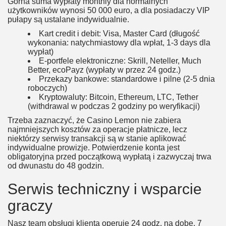
Górna suma wypłaty monthly dla normalnych
użytkowników wynosi 50 000 euro, a dla posiadaczy VIP
pułapy są ustalane indywidualnie.
Kart credit i debit: Visa, Master Card (długość
wykonania: natychmiastowy dla wpłat, 1-3 days dla
wypłat)
E-portfele elektroniczne: Skrill, Neteller, Much
Better, ecoPayz (wypłaty w przez 24 godz.)
Przekazy bankowe: standardowe i pilne (2-5 dnia
roboczych)
Kryptowaluty: Bitcoin, Ethereum, LTC, Tether
(withdrawal w podczas 2 godziny po weryfikacji)
Trzeba zaznaczyć, że Casino Lemon nie zabiera
najmniejszych kosztów za operacje płatnicze, lecz
niektórzy serwisy transakcji są w stanie aplikować
indywidualne prowizje. Potwierdzenie konta jest
obligatoryjna przed początkową wypłatą i zazwyczaj trwa
od dwunastu do 48 godzin.
Serwis techniczny i wsparcie
graczy
Nasz team obsługi klienta operuje 24 godz. na dobę, 7