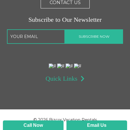
CONTACT US
Subscribe to Our Newsletter
Quick Links
©
2026 Bizcor Vacation Rentals
Call Now
Email Us