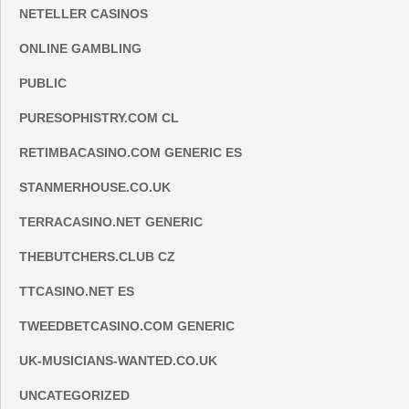
NETELLER CASINOS
ONLINE GAMBLING
PUBLIC
PURESOPHISTRY.COM CL
RETIMBACASINO.COM GENERIC ES
STANMERHOUSE.CO.UK
TERRACASINO.NET GENERIC
THEBUTCHERS.CLUB CZ
TTCASINO.NET ES
TWEEDBETCASINO.COM GENERIC
UK-MUSICIANS-WANTED.CO.UK
UNCATEGORIZED