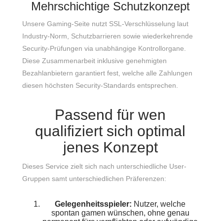
Mehrschichtige Schutzkonzept
Unsere Gaming-Seite nutzt SSL-Verschlüsselung laut
Industry-Norm, Schutzbarrieren sowie wiederkehrende
Security-Prüfungen via unabhängige Kontrollorgane.
Diese Zusammenarbeit inklusive genehmigten
Bezahlanbietern garantiert fest, welche alle Zahlungen
diesen höchsten Security-Standards entsprechen.
Passend für wen
qualifiziert sich optimal
jenes Konzept
Dieses Service zielt sich nach unterschiedliche User-
Gruppen samt unterschiedlichen Präferenzen:
Gelegenheitsspieler:
Nutzer, welche
spontan gamen wünschen, ohne genau