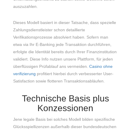
auszuzahlen.
Dieses Modell basiert in dieser Tatsache, dass spezielle
Zahlungsdienstleister schon detaillierte
Verifikationsprozesse absolviert haben. Sofern man
etwa via Ihr E-Banking jede Transaktion durchführen,
erfolgte die Identität bereits durch Ihrer Finanzinstitution
validiert. Diese Info nutzen unsere Plattform, für jeden
überflüssigen Prüfablauf ans vermeiden.
Casino ohne
verifizierung
profitiert hierbei durch verbesserter User-
Satisfaction sowie flotteren Transaktionsabläufen.
Technische Basis plus
Konzessionen
Jene legale Basis bei solches Modell bilden spezifische
Glücksspiellizenzen außerhalb dieser bundesdeutschen