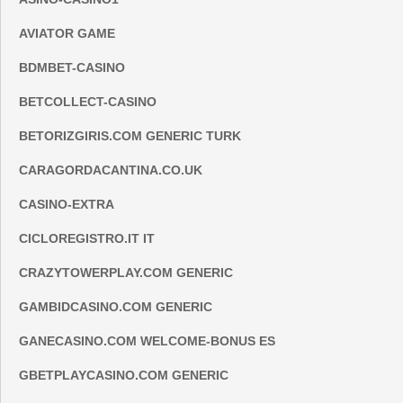
AVIATOR GAME
BDMBET-CASINO
BETCOLLECT-CASINO
BETORIZGIRIS.COM GENERIC TURK
CARAGORDACANTINA.CO.UK
CASINO-EXTRA
CICLOREGISTRO.IT IT
CRAZYTOWERPLAY.COM GENERIC
GAMBIDCASINO.COM GENERIC
GANECASINO.COM WELCOME-BONUS ES
GBETPLAYCASINO.COM GENERIC