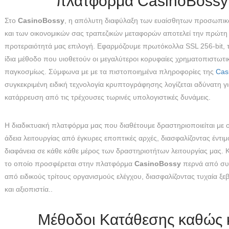
πλατφόρμα CasinoBossy
Στο
CasinoBossy
, η απόλυτη διαφύλαξη των ευαίσθητων προσωπικ
και των οικονομικών σας τραπεζικών μεταφορών αποτελεί την πρώτη
προτεραιότητά μας επιλογή. Εφαρμόζουμε πρωτόκολλα SSL 256-bit, 
ίδια μέθοδο που υιοθετούν οι μεγαλύτεροι κορυφαίες χρηματοπιστωτι
παγκοσμίως. Σύμφωνα με με τα πιστοποιημένα πληροφορίες της
Cas
συγκεκριμένη ειδική τεχνολογία κρυπτογράφησης λογίζεται αδύνατη γι
κατάρρευση από τις τρέχουσες τωρινές υπολογιστικές δυνάμεις.
Η διαδικτυακή πλατφόρμα μας που διαθέτουμε δραστηριοποιείται με
άδεια λειτουργίας από έγκυρες εποπτικές αρχές, διασφαλίζοντας έντιμο
διαφάνεια σε κάθε κάθε μέρος των δραστηριοτήτων λειτουργίας μας. Κ
το οποίο προσφέρεται στην πλατφόρμα
CasinoBossy
περνά από συχ
από ειδικούς τρίτους οργανισμούς ελέγχου, διασφαλίζοντας τυχαία ξ
και αξιοπιστία..
Μέθοδοι Κατάθεσης καθώς 