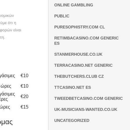
ONLINE GAMBLING
νομικών
PUBLIC
ύμε ότι η
PURESOPHISTRY.COM CL
φορών είναι
τη.
RETIMBACASINO.COM GENERIC
ES
STANMERHOUSE.CO.UK
TERRACASINO.NET GENERIC
γάσιμες
€10
THEBUTCHERS.CLUB CZ
 ώρες
€10
TTCASINO.NET ES
γάσιμες
€20
TWEEDBETCASINO.COM GENERIC
έρες
 ώρες
€15
UK-MUSICIANS-WANTED.CO.UK
ρμας
UNCATEGORIZED