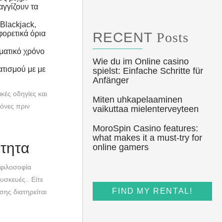
αγγίζουν τα
Blackjack,
φορετικά όρια
RECENT
Posts
ματικό χρόνο
Wie du im Online casino
τισμού με με
spielst: Einfache Schritte für
Anfänger
κές οδηγίες και
Miten uhkapelaaminen
νόνες πριν
vaikuttaa mielenterveyteen
MoroSpin Casino features:
what makes it a must-try for
τητα
online gamers
 φιλοσοφία
υσκευές.. Είτε
FIND MY RENTAL!
σης διατηρείται