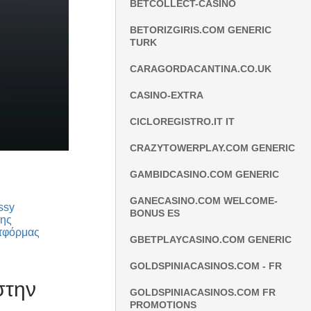
BETCOLLECT-CASINO
BETORIZGIRIS.COM GENERIC
TURK
CARAGORDACANTINA.CO.UK
CASINO-EXTRA
CICLOREGISTRO.IT IT
CRAZYTOWERPLAY.COM GENERIC
GAMBIDCASINO.COM GENERIC
GANECASINO.COM WELCOME-
ssy
BONUS ES
σης
ατφόρμας
GBETPLAYCASINO.COM GENERIC
GOLDSPINIACASINOS.COM - FR
στην
GOLDSPINIACASINOS.COM FR
PROMOTIONS