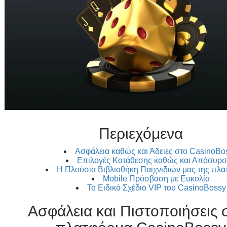
Περιεχόμενα
Ασφάλεια καθώς και Άδειες στο CasinoBo
Επιλογές Κατάθεσης καθώς και Απόσυρ
Η Πλούσια Βιβλιοθήκη Παιχνιδιών μας της πλ
Mobile Πρόσβαση με Ευκολία
Το Ειδικό Σχέδιο VIP του CasinoBossy
Ασφάλεια και Πιστοποιήσεις 