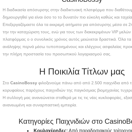
Η διαδικασία απόσυρσης στην διαδικτυακή πλατφόρμα που διαθέτουμ
δημιουργηθεί για είναι όσο το το δυνατόν πιο εύκολη καθώς και ταχεία
Επεξεργαζόμαστε όλα τα εκκρεμή αιτήματα για απόσυρσης μέσα σε 
την την καταχώριση τους, ενώ για τους των διακεκριμένων VIP μελών
πλατφόρμας ο ο συνολικός χρόνος αυτός μειώνεται δραστικά. Όλα τα
ανάληψης περνά μέσω τυποποιημένους και ελέγχους ασφαλείας προκε
την πλήρη προστασία του προσωπικού λογαριασμού σας.
Η Ποικιλία Τίτλων μας
Στο
CasinoBossy
φιλοξενούμε πάνω από από 2.500 παιχνίδια από 
κορυφαίους παρόχους παιχνιδιών της παγκόσμιας βιομηχανίας τυχερώ
Η συλλογή μας ανανεώνεται σταθερά με τις τις νέες κυκλοφορίες, εξα
ανανεωμένη και συναρπαστική εμπειρία.
Κατηγορίες Παιχνιδιών στο CasinoB
Κουλοχέρηδες:
Από παραδοσιακούς τρίτροχου