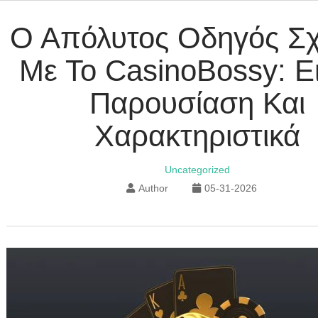
Ο Απόλυτος Οδηγός Σχ
Με Το CasinoBossy: Ε
Παρουσίαση Και
Χαρακτηριστικά
Uncategorized
Author
05-31-2026