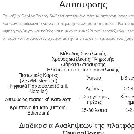
Απόσυρσης
Το καζίνο
CasinoBossy
διαθέτει εκτεταμένο φάσμα από χρηματοοικο
λύσεων προκειμένου να να εξυπηρετήσει όλους τους παίκτη. Κατανοο
υψηλή ταχύτητα και καθώς και η μεγάλη ευκολία των τραπεζικών μετα
σημαντικοί παράγοντες σχετικά με την την ποιοτική εμπειρία του χρήσ
Μέθοδος Συναλλαγής
Χρόνος εκτέλεσης Πληρωμής
Διάρκεια Απόσυρσης
Ελάχιστο ποσό Ποσό συναλλαγής
Πιστωτικές Κάρτες
Άμεσα
1-3 ερ
(Visa/Mastercard)
Ψηφιακά Πορτοφόλια (Skrill,
Αμέσως
0-24
Neteller)
1-2 εργάσιμες
3-5 ερ
Απευθείας τραπεζική Κατάθεση
ημέρες
ημ
Κρυπτονομίσματα (Bitcoin,
15-30 λεπτά
1-2
Ethereum)
Διαδικασία Αναλήψεων της πλατφό
CasinoBossy