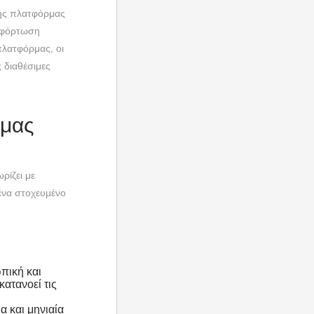
της πλατφόρμας
η φόρτωση
πλατφόρμας, οι
 διαθέσιμες
ρμας
ρίζει με
ένα στοχευμένο
ική και
ατανοεί τις
α και μηνιαία